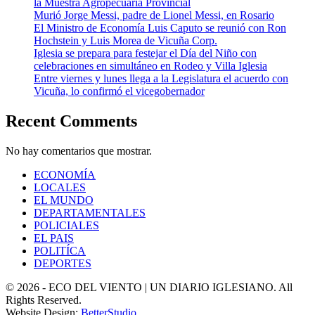
la Muestra Agropecuaria Provincial
Murió Jorge Messi, padre de Lionel Messi, en Rosario
El Ministro de Economía Luis Caputo se reunió con Ron
Hochstein y Luis Morea de Vicuña Corp.
Iglesia se prepara para festejar el Día del Niño con
celebraciones en simultáneo en Rodeo y Villa Iglesia
Entre viernes y lunes llega a la Legislatura el acuerdo con
Vicuña, lo confirmó el vicegobernador
Recent Comments
No hay comentarios que mostrar.
ECONOMÍA
LOCALES
EL MUNDO
DEPARTAMENTALES
POLICIALES
EL PAIS
POLITÍCA
DEPORTES
© 2026 - ECO DEL VIENTO | UN DIARIO IGLESIANO. All
Rights Reserved.
Website Design:
BetterStudio