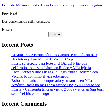
Facundo Moyano quedó detenido por lesiones y privación ilegítima
Prev
Next
Los comentarios están cerrados.
Buscar
Buscar
Recent Posts
El Ministro de Economía Luis Caputo se reunió con Ron
Hochstein y Luis Morea de Vicuña Corp.
Iglesia se prepara para festejar el Día del Niño con
celebraciones en simultáneo en Rodeo y Villa Iglesia
Entre viernes y lunes llega a la Legislatura el acuerdo con
Vicuña, lo confirmó el vicegobernador
Robo millonario a un empresario y su familia en Villa
América: hacía un mes había sacado US$25.000 del banco
Iglesia y Calingasta tendrán viento Zonda y el Gran San Juan
sentirá el frío el domingo
Recent Comments