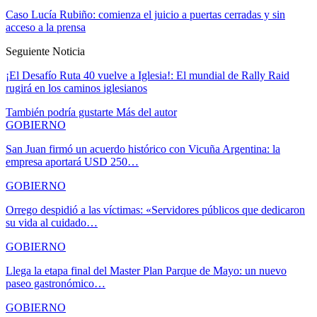
Caso Lucía Rubiño: comienza el juicio a puertas cerradas y sin
acceso a la prensa
Seguiente Noticia
¡El Desafío Ruta 40 vuelve a Iglesia!: El mundial de Rally Raid
rugirá en los caminos iglesianos
También podría gustarte
Más del autor
GOBIERNO
San Juan firmó un acuerdo histórico con Vicuña Argentina: la
empresa aportará USD 250…
GOBIERNO
Orrego despidió a las víctimas: «Servidores públicos que dedicaron
su vida al cuidado…
GOBIERNO
Llega la etapa final del Master Plan Parque de Mayo: un nuevo
paseo gastronómico…
GOBIERNO