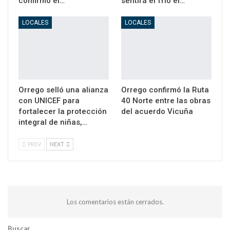
confirmó el…
sentirá el frío el…
LOCALES
LOCALES
Orrego selló una alianza
Orrego confirmó la Ruta
con UNICEF para
40 Norte entre las obras
fortalecer la protección
del acuerdo Vicuña
integral de niñas,…
PREV
NEXT
Los comentarios están cerrados.
Buscar