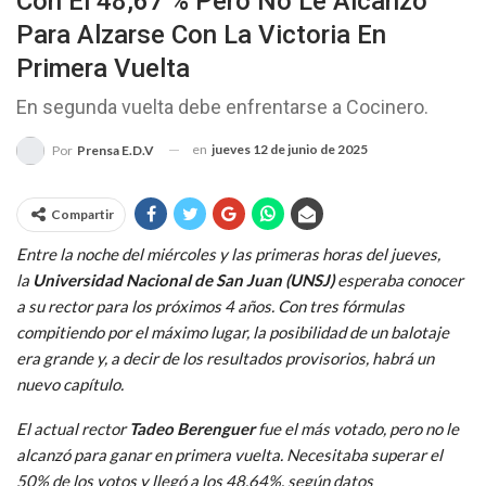
Con El 48,67 % Pero No Le Alcanzo
Para Alzarse Con La Victoria En
Primera Vuelta
En segunda vuelta debe enfrentarse a Cocinero.
en
jueves 12 de junio de 2025
Por
Prensa E.D.V
Compartir
Entre la noche del miércoles y las primeras horas del jueves,
la
Universidad Nacional de San Juan (UNSJ)
esperaba conocer
a su rector para los próximos 4 años. Con tres fórmulas
compitiendo por el máximo lugar, la posibilidad de un balotaje
era grande y, a decir de los resultados provisorios, habrá un
nuevo capítulo.
El actual rector
Tadeo Berenguer
fue el más votado, pero no le
alcanzó para ganar en primera vuelta. Necesitaba superar el
50% de los votos y llegó a los 48,64%, según datos