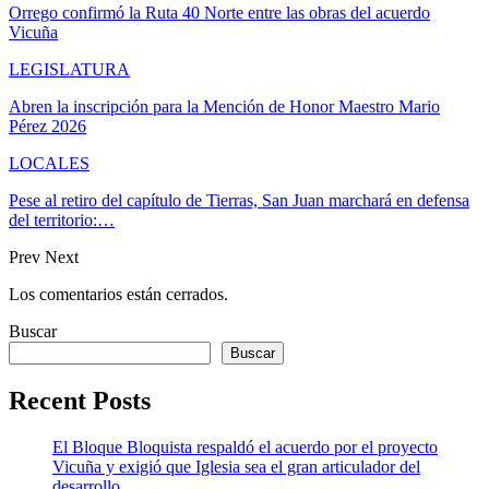
Orrego confirmó la Ruta 40 Norte entre las obras del acuerdo
Vicuña
LEGISLATURA
Abren la inscripción para la Mención de Honor Maestro Mario
Pérez 2026
LOCALES
Pese al retiro del capítulo de Tierras, San Juan marchará en defensa
del territorio:…
Prev
Next
Los comentarios están cerrados.
Buscar
Buscar
Recent Posts
El Bloque Bloquista respaldó el acuerdo por el proyecto
Vicuña y exigió que Iglesia sea el gran articulador del
desarrollo