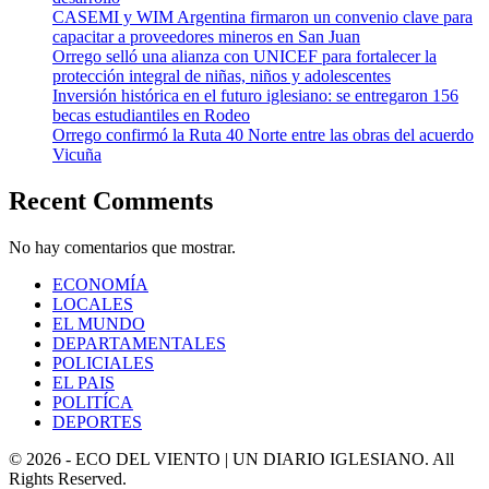
CASEMI y WIM Argentina firmaron un convenio clave para
capacitar a proveedores mineros en San Juan
Orrego selló una alianza con UNICEF para fortalecer la
protección integral de niñas, niños y adolescentes
Inversión histórica en el futuro iglesiano: se entregaron 156
becas estudiantiles en Rodeo
Orrego confirmó la Ruta 40 Norte entre las obras del acuerdo
Vicuña
Recent Comments
No hay comentarios que mostrar.
ECONOMÍA
LOCALES
EL MUNDO
DEPARTAMENTALES
POLICIALES
EL PAIS
POLITÍCA
DEPORTES
© 2026 - ECO DEL VIENTO | UN DIARIO IGLESIANO. All
Rights Reserved.