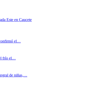
ada Este en Caucete
o confirmó el…
el frío el…
tegral de niñas,…