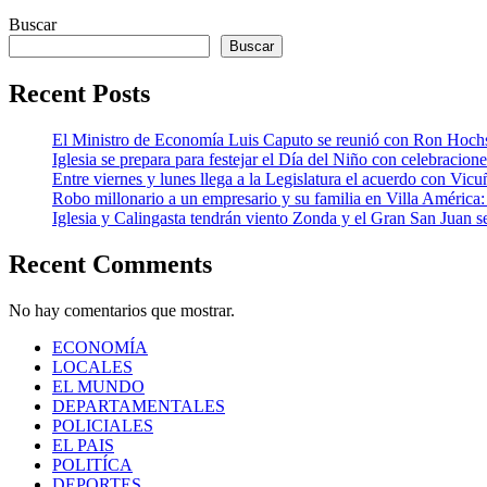
Buscar
Buscar
Recent Posts
El Ministro de Economía Luis Caputo se reunió con Ron Hoch
Iglesia se prepara para festejar el Día del Niño con celebracion
Entre viernes y lunes llega a la Legislatura el acuerdo con Vic
Robo millonario a un empresario y su familia en Villa Améric
Iglesia y Calingasta tendrán viento Zonda y el Gran San Juan se
Recent Comments
No hay comentarios que mostrar.
ECONOMÍA
LOCALES
EL MUNDO
DEPARTAMENTALES
POLICIALES
EL PAIS
POLITÍCA
DEPORTES