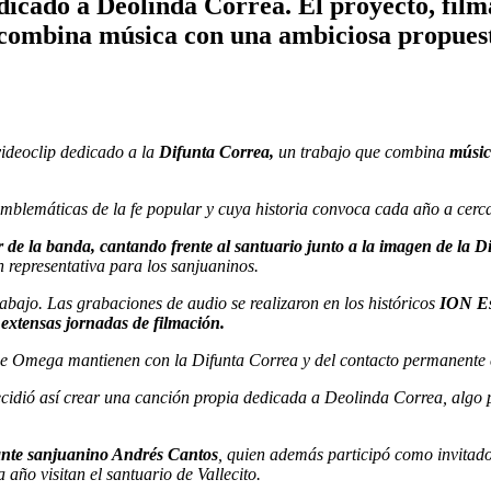
dicado a Deolinda Correa. El proyecto, film
 combina música con una ambiciosa propuest
videoclip dedicado a la
Difunta Correa,
un trabajo que combina
músic
emblemáticas de la fe popular y cuya historia convoca cada año a cerca
r de la banda, cantando frente al santuario junto a la imagen de la D
n representativa para los sanjuaninos.
bajo. Las grabaciones de audio se realizaron en los históricos
ION Es
n extensas jornadas de filmación.
 de Omega mantienen con la Difunta Correa y del contacto permanente co
dió así crear una canción propia dedicada a Deolinda Correa, algo p
tante sanjuanino Andrés Cantos
, quien además participó como invitado
año visitan el santuario de Vallecito.