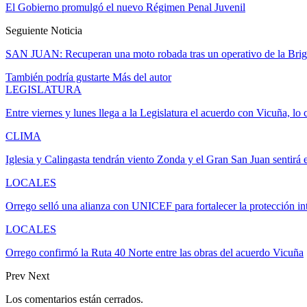
El Gobierno promulgó el nuevo Régimen Penal Juvenil
Seguiente Noticia
SAN JUAN: Recuperan una moto robada tras un operativo de la Brig
También podría gustarte
Más del autor
LEGISLATURA
Entre viernes y lunes llega a la Legislatura el acuerdo con Vicuña, l
CLIMA
Iglesia y Calingasta tendrán viento Zonda y el Gran San Juan sentirá 
LOCALES
Orrego selló una alianza con UNICEF para fortalecer la protección in
LOCALES
Orrego confirmó la Ruta 40 Norte entre las obras del acuerdo Vicuña
Prev
Next
Los comentarios están cerrados.