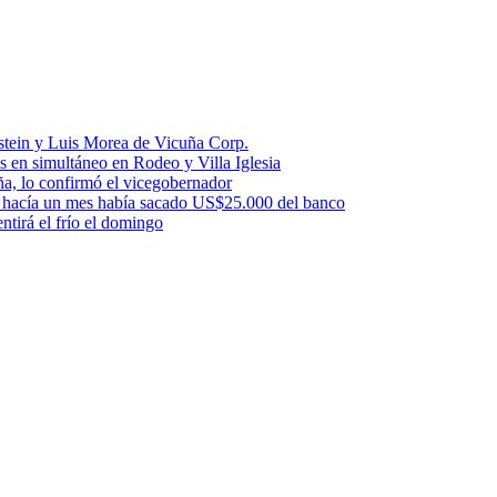
stein y Luis Morea de Vicuña Corp.
es en simultáneo en Rodeo y Villa Iglesia
uña, lo confirmó el vicegobernador
a: hacía un mes había sacado US$25.000 del banco
ntirá el frío el domingo