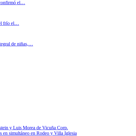
o confirmó el…
el frío el…
tegral de niñas,…
stein y Luis Morea de Vicuña Corp.
es en simultáneo en Rodeo y Villa Iglesia