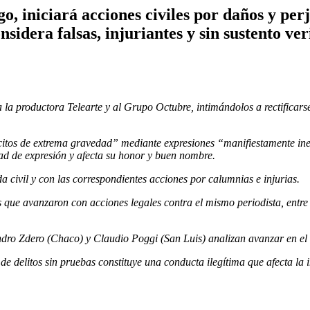
 iniciará acciones civiles por daños y perj
dera falsas, injuriantes y sin sustento veri
a productora Telearte y al Grupo Octubre, intimándolos a rectificarse
ícitos de extrema gravedad” mediante expresiones “manifiestamente inex
tad de expresión y afecta su honor y buen nombre.
ivil y con las correspondientes acciones por calumnias e injurias.
 que avanzaron con acciones legales contra el mismo periodista, entre 
o Zdero (Chaco) y Claudio Poggi (San Luis) analizan avanzar en el m
 delitos sin pruebas constituye una conducta ilegítima que afecta la i