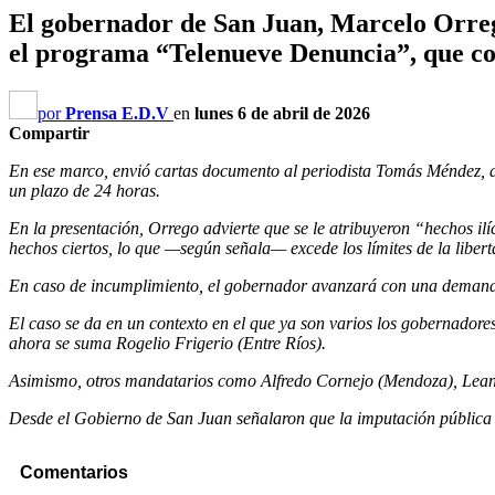
El gobernador de San Juan, Marcelo Orrego,
el programa “Telenueve Denuncia”, que consi
por
Prensa E.D.V
en
lunes 6 de abril de 2026
Compartir
En ese marco, envió cartas documento al periodista Tomás Méndez, a l
un plazo de 24 horas.
En la presentación, Orrego advierte que se le atribuyeron “hechos il
hechos ciertos, lo que —según señala— excede los límites de la liber
En caso de incumplimiento, el gobernador avanzará con una demanda c
El caso se da en un contexto en el que ya son varios los gobernadores
ahora se suma Rogelio Frigerio (Entre Ríos).
Asimismo, otros mandatarios como Alfredo Cornejo (Mendoza), Leandr
Desde el Gobierno de San Juan señalaron que la imputación pública de
Comentarios