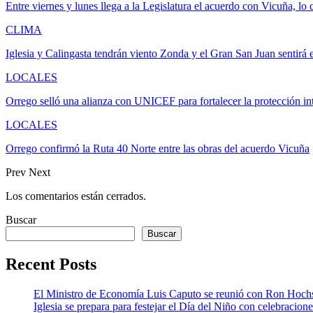
Entre viernes y lunes llega a la Legislatura el acuerdo con Vicuña, l
CLIMA
Iglesia y Calingasta tendrán viento Zonda y el Gran San Juan sentirá 
LOCALES
Orrego selló una alianza con UNICEF para fortalecer la protección in
LOCALES
Orrego confirmó la Ruta 40 Norte entre las obras del acuerdo Vicuña
Prev
Next
Los comentarios están cerrados.
Buscar
Buscar
Recent Posts
El Ministro de Economía Luis Caputo se reunió con Ron Hoch
Iglesia se prepara para festejar el Día del Niño con celebracion