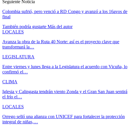
Seguiente Noticia
Colombia sufrió, pero venció a RD Congo y avanzó a los 16avos de
final
También podría gustarte
Más del autor
LOCALES
Avanza la obra de la Ruta 40 Norte: así es el proyecto clave que
transformará la…
LEGISLATURA
Entre viernes y lunes llega a la Legislatura el acuerdo con Vicuña, lo
confirmó el…
CLIMA
Iglesia y Calingasta tendrán viento Zonda y el Gran San Juan sentirá
el frío el…
LOCALES
Orrego selló una alianza con UNICEF para fortalecer la protección
integral de niñas,…