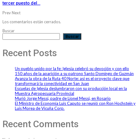
tercer puesto del…
Prev
Next
Los comentarios están cerrados.
Buscar
Buscar
Recent Posts
Un pueblo unido por la fe: Iglesia celebró su devoción y con ello
150 años de la aparición a su patrono Santo Domingo de Guzmán
Avanza la obra de la Ruta 40 Norte: así es el proyecto clave que
transformará la conectividad en San Juan
Escuelas de Iglesia deslumbraron con su producción local en la
Muestra Agropecuaria Provincial
Murió Jorge Messi, padre de Lionel Messi, en Rosario
El Ministro de Economía Luis Caputo se reunió con Ron Hochstein y
Luis Morea de Vicuña Corp.
Recent Comments