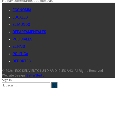
No hay comentarios que mostrar.
ECONOMÍA
LOCALES
EL MUNDO
DEPARTAMENTALES
POLICIALES
EL PAIS
POLITÍCA
DEPORTES
© 2026 - ECO DEL VIENTO | UN DIARIO IGLESIANO. All Rights Reserved.
Website Design:
BetterStudio
Sign in