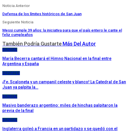
Noticia Anterior
Defensa de los límites históricos de San Juan
Seguiente Noticia
Messi cumple 39 años: la iniciativa para que el país entero le cante el
feliz cumpleaños
También Podría Gustarte
Más Del Autor
MUNDIAL
María Becerra cantará el Himno Nacional en la final entre
Argentina y España
DEPORTES
¡Fe, Scaloneta y un campanil celeste y blanco! La Catedral de San
Juan ya palpita la…
MUNDIAL
Masivo banderazo argentino: miles de hinchas palpitaron la
previa de la final
MUNDIAL
Inglaterra goleó a Francia en un partidazo y se quedó con el