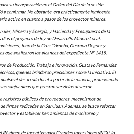
ara su incorporación en el Orden del Día de la sesión
dó a confirmar. No obstante, era prácticamente inminente
ario activo en cuanto a pasos de los proyectos mineros.
nales, Minería y Energía, y Hacienda y Presupuesto de la
días el proyecto de ley de Desarrollo Minero Local.
comisiones, Juan de la Cruz Córdoba, Gustavo Deguer y
os que analizaron los alcances del expediente Nº 1415.
stros de Producción, Trabajo e Innovación, Gustavo Fernández,
écnicos, quienes brindaron precisiones sobre la iniciativa. El
ulse el desarrollo local a partir de la minería, promoviendo
sas sanjuaninas que prestan servicios al sector.
 de registros públicos de proveedores, mecanismos de
n de firmas radicadas en San Juan. Además, se busca reforzar
proyectos y establecer herramientas de monitoreo y
el Régimen de Incentivo para Grandes Inversiones (RIGI), lo