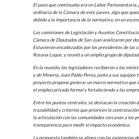
El paso que continuaba era en Labor Parlamentaria, p
ordinaria de la Cámara de este jueves, algo que que
debido a la importancia de la normativa, en un escen
Las comisiones de Legislación y Asuntos Constitucio
Cámara de Diputados de San Juan analizaron por dos 
Estuvieron encabezados por los presidentes de las 
Rosana Luque, y reunió a un amplio grupo de diputad
En la reunión, los legisladores recibieron a los mini
y de Minería, Juan Pablo Perea, junto a sus equipos t
proyecto propone generar un marco normativo que imp
el empleo privado formal y fortaleciendo a las empre
Entre los puntos centrales, se destacan la creación
trazabilidad y criterios que prioricen la contratació
la articulación con las comunidades cercanas a los 
transparencia para medir el impacto económico.
La propuesta también se alinea con las exigencias d