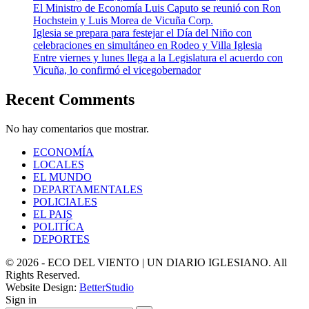
El Ministro de Economía Luis Caputo se reunió con Ron
Hochstein y Luis Morea de Vicuña Corp.
Iglesia se prepara para festejar el Día del Niño con
celebraciones en simultáneo en Rodeo y Villa Iglesia
Entre viernes y lunes llega a la Legislatura el acuerdo con
Vicuña, lo confirmó el vicegobernador
Recent Comments
No hay comentarios que mostrar.
ECONOMÍA
LOCALES
EL MUNDO
DEPARTAMENTALES
POLICIALES
EL PAIS
POLITÍCA
DEPORTES
© 2026 - ECO DEL VIENTO | UN DIARIO IGLESIANO. All
Rights Reserved.
Website Design:
BetterStudio
Sign in