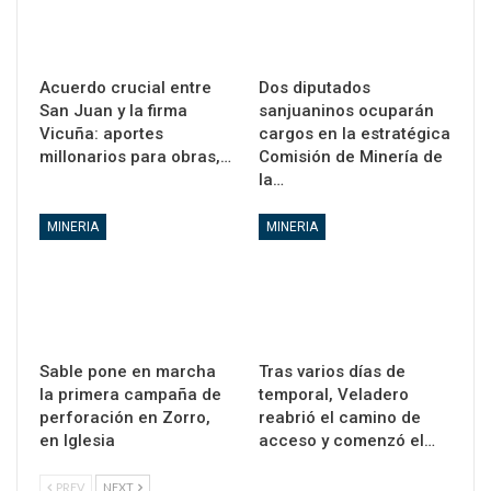
Acuerdo crucial entre
Dos diputados
San Juan y la firma
sanjuaninos ocuparán
Vicuña: aportes
cargos en la estratégica
millonarios para obras,…
Comisión de Minería de
la…
MINERIA
MINERIA
Sable pone en marcha
Tras varios días de
la primera campaña de
temporal, Veladero
perforación en Zorro,
reabrió el camino de
en Iglesia
acceso y comenzó el…
PREV
NEXT