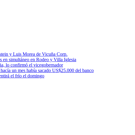
stein y Luis Morea de Vicuña Corp.
es en simultáneo en Rodeo y Villa Iglesia
uña, lo confirmó el vicegobernador
a: hacía un mes había sacado US$25.000 del banco
ntirá el frío el domingo