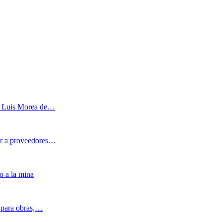
 y Luis Morea de…
ar a proveedores…
o a la mina
s para obras,…