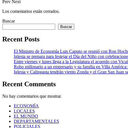
Prev
Next
Los comentarios están cerrados.
Buscar
Buscar
Recent Posts
El Ministro de Economía Luis Caputo se reunió con Ron Hoch
Iglesia se prepara para festejar el Día del Niño con celebracion
Entre viernes y lunes llega a la Legislatura el acuerdo con Vic
Robo millonario a un empresario y su familia en Villa Améric
Iglesia y Calingasta tendrán viento Zonda y el Gran San Juan se
Recent Comments
No hay comentarios que mostrar.
ECONOMÍA
LOCALES
EL MUNDO
DEPARTAMENTALES
POLICIALES