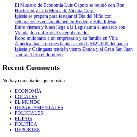
El Ministro de Economía Luis Caputo se reunió con Ron
Hochstein y Luis Morea de Vicuña Corp.
Iglesia se prepara para festejar el Día del Niño con
celebraciones en simultáneo en Rodeo y Villa Iglesia
Entre viernes y lunes llega a la Legislatura el acuerdo con
Vicuña, lo confirmó el vicegobernador
Robo millonario a un empresario y su familia en Villa
América: hacía un mes había sacado US$25.000 del banco
Iglesia y Calingasta tendrán viento Zonda y el Gran San Juan
sentirá el frío el domingo
Recent Comments
No hay comentarios que mostrar.
ECONOMÍA
LOCALES
EL MUNDO
DEPARTAMENTALES
POLICIALES
EL PAIS
POLITÍCA
DEPORTES