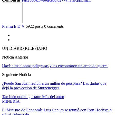
Compartir
Facebook
Twitter
Google+
WhatsApp
Email
Prensa E.D.V
6922 posts
0 comments
UN DIARIO IGLESIANO
Noticia Anterior
Hacían maniobras peligrosas y les encontraron un arma de guerra
Seguiente Noticia
¿Puede San Juan recibir a un millón de personas? Las dudas que
dejó la proyección de Sturzenegger
También podría gustarte
Más del autor
MINERIA
El Ministro de Economía Luis Caputo se reunió con Ron Hochstein
y Luis Morea de…