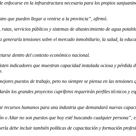
uele enfocarse en la infraestructura necesaria para los propios sanjua
tro que pueden llegar a venirse a la provincia”, afirmó.
, rutas, servicios públicos y sistemas de abastecimiento de agua potable
eneraría tensiones sobre el mercado inmobiliario, la salud, la educac
retarse dentro del contexto económico nacional.
existen indicadores que muestran capacidad instalada ociosa y pérdida 
o.
ores puestos de trabajo, pero no siempre se piensa en las tensiones q
án los grandes proyectos cupríferos requerirán perfiles técnicos y e
parar recursos humanos para una industria que demandará nuevas capac
ón o Altar no son puestos que hoy esté buscando cualquier persona”, e
nería debe incluir también políticas de capacitación y formación profe