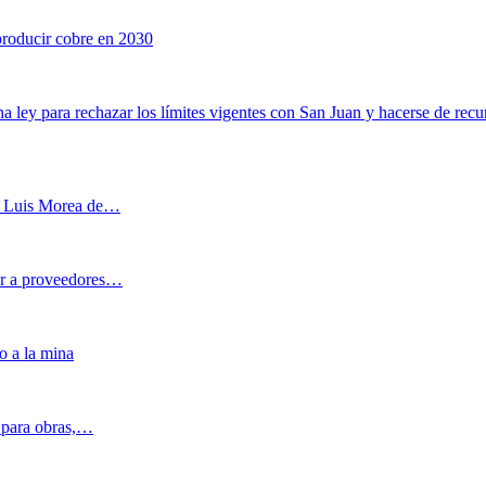
 producir cobre en 2030
a ley para rechazar los límites vigentes con San Juan y hacerse de recu
 y Luis Morea de…
ar a proveedores…
o a la mina
s para obras,…