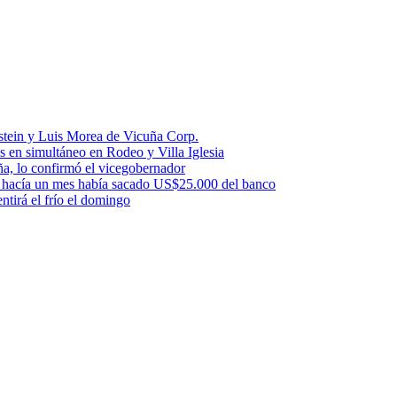
stein y Luis Morea de Vicuña Corp.
es en simultáneo en Rodeo y Villa Iglesia
uña, lo confirmó el vicegobernador
a: hacía un mes había sacado US$25.000 del banco
ntirá el frío el domingo