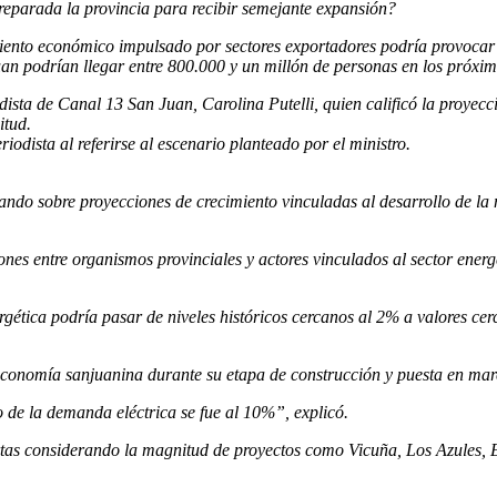
reparada la provincia para recibir semejante expansión?
cimiento económico impulsado por sectores exportadores podría provoc
n podrían llegar entre 800.000 y un millón de personas en los próxim
dista de Canal 13 San Juan, Carolina Putelli, quien calificó la proye
itud.
odista al referirse al escenario planteado por el ministro.
jando sobre proyecciones de crecimiento vinculadas al desarrollo de la 
ones entre organismos provinciales y actores vinculados al sector ener
gética podría pasar de niveles históricos cercanos al 2% a valores ce
economía sanjuanina durante su etapa de construcción y puesta en mar
 de la demanda eléctrica se fue al 10%”, explicó.
rtas considerando la magnitud de proyectos como Vicuña, Los Azules, E