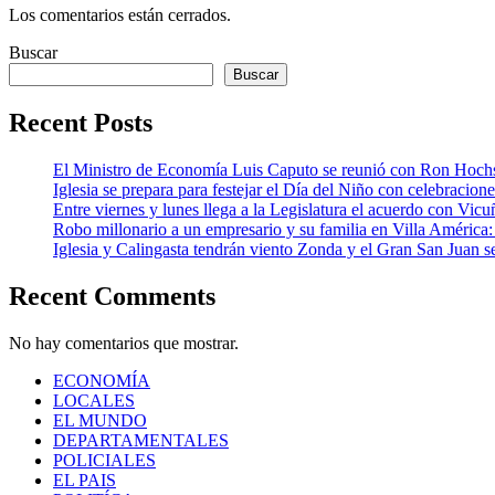
Los comentarios están cerrados.
Buscar
Buscar
Recent Posts
El Ministro de Economía Luis Caputo se reunió con Ron Hoch
Iglesia se prepara para festejar el Día del Niño con celebracion
Entre viernes y lunes llega a la Legislatura el acuerdo con Vic
Robo millonario a un empresario y su familia en Villa Améric
Iglesia y Calingasta tendrán viento Zonda y el Gran San Juan se
Recent Comments
No hay comentarios que mostrar.
ECONOMÍA
LOCALES
EL MUNDO
DEPARTAMENTALES
POLICIALES
EL PAIS