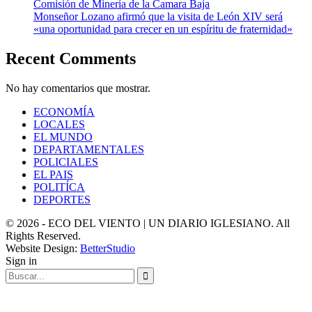
Comisión de Minería de la Camara Baja
Monseñor Lozano afirmó que la visita de León XIV será
«una oportunidad para crecer en un espíritu de fraternidad»
Recent Comments
No hay comentarios que mostrar.
ECONOMÍA
LOCALES
EL MUNDO
DEPARTAMENTALES
POLICIALES
EL PAIS
POLITÍCA
DEPORTES
© 2026 - ECO DEL VIENTO | UN DIARIO IGLESIANO. All
Rights Reserved.
Website Design:
BetterStudio
Sign in