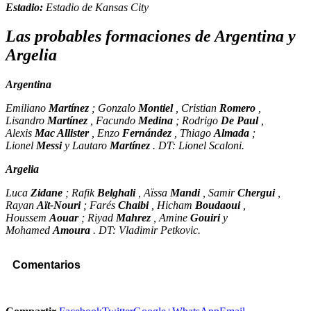
Estadio:
Estadio de Kansas City
Las probables formaciones de Argentina y
Argelia
Argentina
Emiliano
Martínez
; Gonzalo
Montiel
, Cristian
Romero
,
Lisandro
Martínez
, Facundo
Medina
; Rodrigo
De Paul
,
Alexis
Mac Allister
, Enzo
Fernández
, Thiago
Almada
;
Lionel
Messi
y Lautaro
Martínez
.
DT: Lionel Scaloni.
Argelia
Luca
Zidane
; Rafik
Belghali
, Aïssa
Mandi
, Samir
Chergui
,
Rayan
Aït-Nouri
; Farés
Chaibi
, Hicham
Boudaoui
,
Houssem
Aouar
; Riyad
Mahrez
, Amine
Gouiri
y
Mohamed
Amoura
.
DT: Vladimir Petkovic.
Comentarios