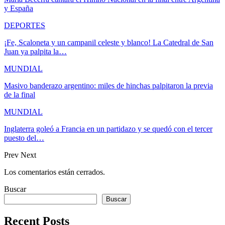
y España
DEPORTES
¡Fe, Scaloneta y un campanil celeste y blanco! La Catedral de San
Juan ya palpita la…
MUNDIAL
Masivo banderazo argentino: miles de hinchas palpitaron la previa
de la final
MUNDIAL
Inglaterra goleó a Francia en un partidazo y se quedó con el tercer
puesto del…
Prev
Next
Los comentarios están cerrados.
Buscar
Buscar
Recent Posts