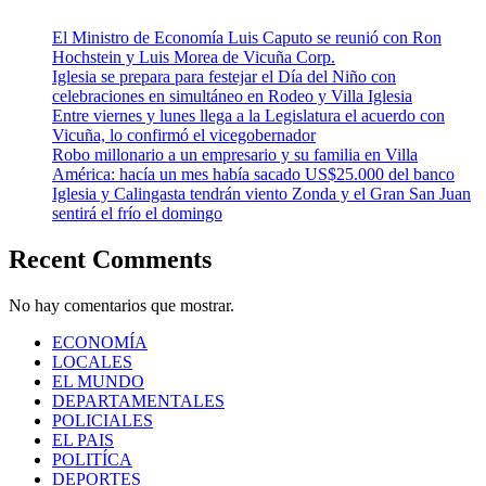
El Ministro de Economía Luis Caputo se reunió con Ron
Hochstein y Luis Morea de Vicuña Corp.
Iglesia se prepara para festejar el Día del Niño con
celebraciones en simultáneo en Rodeo y Villa Iglesia
Entre viernes y lunes llega a la Legislatura el acuerdo con
Vicuña, lo confirmó el vicegobernador
Robo millonario a un empresario y su familia en Villa
América: hacía un mes había sacado US$25.000 del banco
Iglesia y Calingasta tendrán viento Zonda y el Gran San Juan
sentirá el frío el domingo
Recent Comments
No hay comentarios que mostrar.
ECONOMÍA
LOCALES
EL MUNDO
DEPARTAMENTALES
POLICIALES
EL PAIS
POLITÍCA
DEPORTES