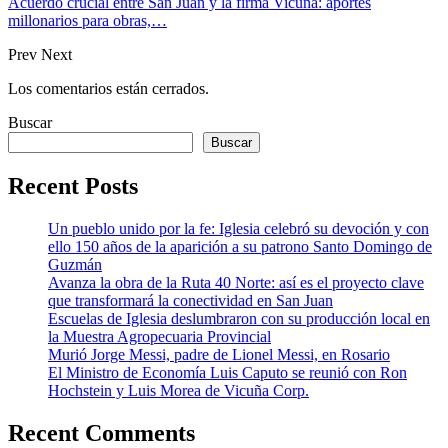
Acuerdo crucial entre San Juan y la firma Vicuña: aportes
millonarios para obras,…
Prev
Next
Los comentarios están cerrados.
Buscar
Buscar
Recent Posts
Un pueblo unido por la fe: Iglesia celebró su devoción y con
ello 150 años de la aparición a su patrono Santo Domingo de
Guzmán
Avanza la obra de la Ruta 40 Norte: así es el proyecto clave
que transformará la conectividad en San Juan
Escuelas de Iglesia deslumbraron con su producción local en
la Muestra Agropecuaria Provincial
Murió Jorge Messi, padre de Lionel Messi, en Rosario
El Ministro de Economía Luis Caputo se reunió con Ron
Hochstein y Luis Morea de Vicuña Corp.
Recent Comments