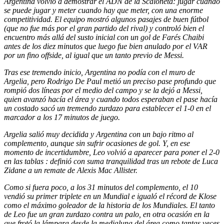
Argentina volvió a demostrar el ADN de la Scaloneta: jugar cuando
se puede jugar y meter cuando hay que meter, con una enorme
competitividad.
El equipo mostró algunos pasajes de buen fútbol
(que no fue más por el gran partido del rival) y controló bien el
encuentro más allá del susto inicial con un gol de Farés Chaibi
antes de los diez minutos que luego fue bien anulado por el VAR
por un fino offside, al igual que un tanto previo de Messi.
Tras ese tremendo inicio,
Argentina no podía con el muro de
Argelia, pero Rodrigo De Paul metió un preciso pase profundo
que
rompió dos líneas por el medio del campo
y se la dejó a Messi,
quien avanzó hacía el área y cuando todos esperaban el pase hacía
un costado sacó un tremendo zurdazo
para establecer el 1-0 en el
marcador a los 17 minutos de juego.
Argelia salió muy decidida y Argentina con un bajo ritmo al
complemento, aunque sin sufrir ocasiones de gol.
Y, en ese
momento de incertidumbre,
Leo volvió a aparecer para poner el 2-0
en las tablas
: definió con suma tranquilidad tras un rebote de Luca
Zidane a un remate de Alexis Mac Allister.
Como si fuera poco, a los 31 minutos del complemento, el 10
vendió su primer triplete en un Mundial e igualó el récord de Klose
como el máximo goleador de la historia de los Mundiales.
El tanto
de Leo fue un gran zurdazo contra un palo, en otra ocasión en la
que frotó la lámpara desde la medialuna del área como tantas veces