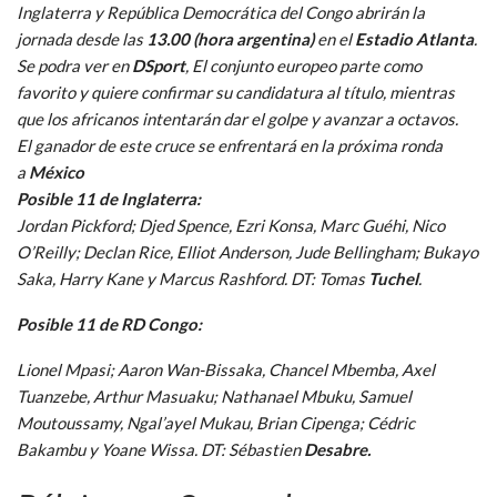
Inglaterra y República Democrática del Congo abrirán la
jornada desde las
13.00 (hora argentina)
en el
Estadio Atlanta
.
Se podra ver en
DSport
, El conjunto europeo parte como
favorito y quiere confirmar su candidatura al título, mientras
que los africanos intentarán dar el golpe y avanzar a octavos.
El ganador de este cruce se enfrentará en la próxima ronda
a
México
Posible 11 de Inglaterra:
Jordan Pickford; Djed Spence, Ezri Konsa, Marc Guéhi, Nico
O’Reilly; Declan Rice, Elliot Anderson, Jude Bellingham; Bukayo
Saka, Harry Kane y Marcus Rashford. DT: Tomas
Tuchel
.
Posible 11 de RD Congo:
Lionel Mpasi; Aaron Wan-Bissaka, Chancel Mbemba, Axel
Tuanzebe, Arthur Masuaku; Nathanael Mbuku, Samuel
Moutoussamy, Ngal’ayel Mukau, Brian Cipenga; Cédric
Bakambu y Yoane Wissa. DT: Sébastien
Desabre.