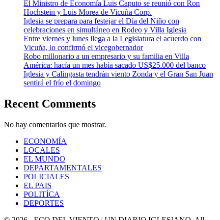
El Ministro de Economía Luis Caputo se reunió con Ron
Hochstein y Luis Morea de Vicuña Corp.
Iglesia se prepara para festejar el Día del Niño con
celebraciones en simultáneo en Rodeo y Villa Iglesia
Entre viernes y lunes llega a la Legislatura el acuerdo con
Vicuña, lo confirmó el vicegobernador
Robo millonario a un empresario y su familia en Villa
América: hacía un mes había sacado US$25.000 del banco
Iglesia y Calingasta tendrán viento Zonda y el Gran San Juan
sentirá el frío el domingo
Recent Comments
No hay comentarios que mostrar.
ECONOMÍA
LOCALES
EL MUNDO
DEPARTAMENTALES
POLICIALES
EL PAIS
POLITÍCA
DEPORTES
© 2026 - ECO DEL VIENTO | UN DIARIO IGLESIANO. All