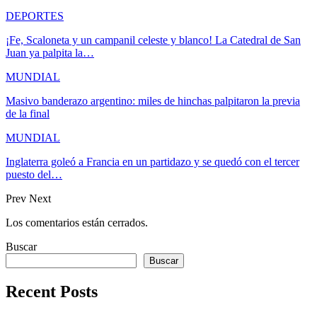
DEPORTES
¡Fe, Scaloneta y un campanil celeste y blanco! La Catedral de San
Juan ya palpita la…
MUNDIAL
Masivo banderazo argentino: miles de hinchas palpitaron la previa
de la final
MUNDIAL
Inglaterra goleó a Francia en un partidazo y se quedó con el tercer
puesto del…
Prev
Next
Los comentarios están cerrados.
Buscar
Buscar
Recent Posts