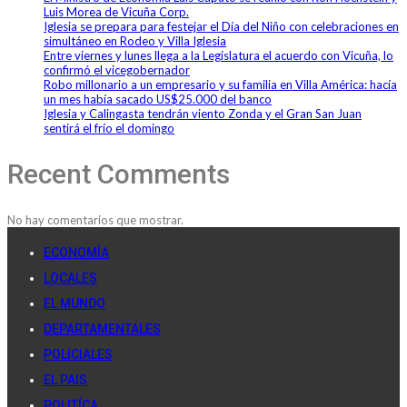
Luis Morea de Vicuña Corp.
Iglesia se prepara para festejar el Día del Niño con celebraciones en
simultáneo en Rodeo y Villa Iglesia
Entre viernes y lunes llega a la Legislatura el acuerdo con Vicuña, lo
confirmó el vicegobernador
Robo millonario a un empresario y su familia en Villa América: hacía
un mes había sacado US$25.000 del banco
Iglesia y Calingasta tendrán viento Zonda y el Gran San Juan
sentirá el frío el domingo
Recent Comments
No hay comentarios que mostrar.
ECONOMÍA
LOCALES
EL MUNDO
DEPARTAMENTALES
POLICIALES
EL PAIS
POLITÍCA