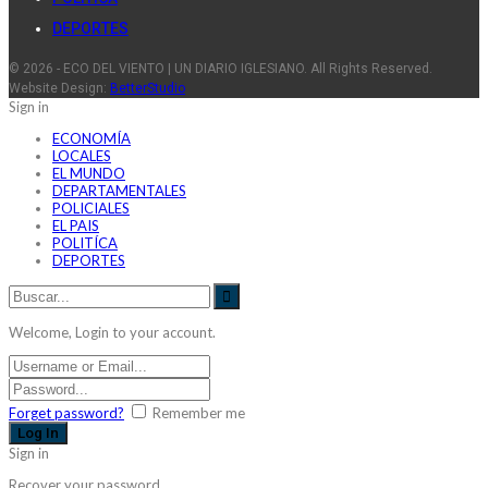
DEPORTES
© 2026 - ECO DEL VIENTO | UN DIARIO IGLESIANO. All Rights Reserved.
Website Design:
BetterStudio
Sign in
ECONOMÍA
LOCALES
EL MUNDO
DEPARTAMENTALES
POLICIALES
EL PAIS
POLITÍCA
DEPORTES
Welcome, Login to your account.
Forget password?
Remember me
Sign in
Recover your password.