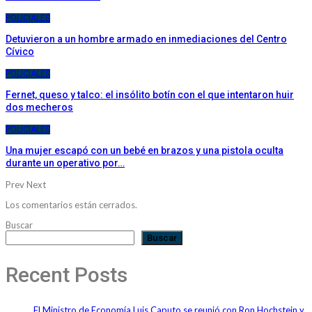
POLICIALES
Detuvieron a un hombre armado en inmediaciones del Centro
Cívico
POLICIALES
Fernet, queso y talco: el insólito botín con el que intentaron huir
dos mecheros
POLICIALES
Una mujer escapó con un bebé en brazos y una pistola oculta
durante un operativo por…
Prev
Next
Los comentarios están cerrados.
Buscar
Buscar
Recent Posts
El Ministro de Economía Luis Caputo se reunió con Ron Hochstein y