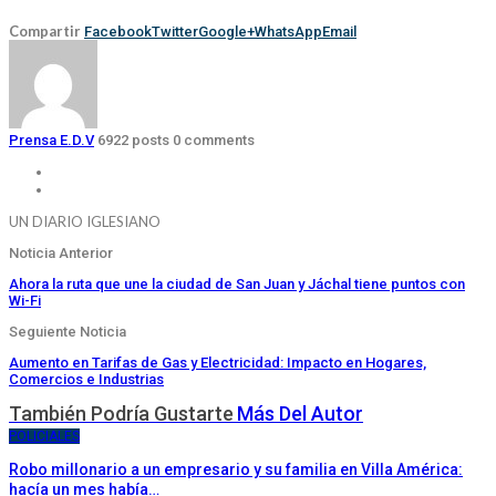
Compartir
Facebook
Twitter
Google+
WhatsApp
Email
Prensa E.D.V
6922 posts
0 comments
UN DIARIO IGLESIANO
Noticia Anterior
Ahora la ruta que une la ciudad de San Juan y Jáchal tiene puntos con
Wi-Fi
Seguiente Noticia
Aumento en Tarifas de Gas y Electricidad: Impacto en Hogares,
Comercios e Industrias
También Podría Gustarte
Más Del Autor
POLICIALES
Robo millonario a un empresario y su familia en Villa América:
hacía un mes había…