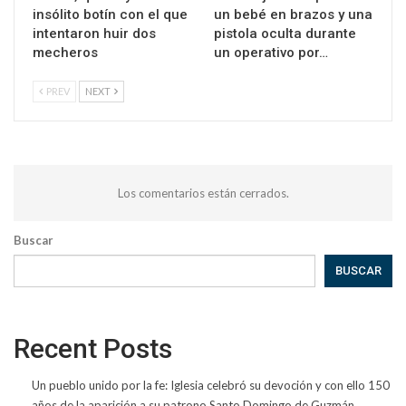
insólito botín con el que
un bebé en brazos y una
intentaron huir dos
pistola oculta durante
mecheros
un operativo por…
PREV
NEXT
Los comentarios están cerrados.
Buscar
BUSCAR
Recent Posts
Un pueblo unido por la fe: Iglesia celebró su devoción y con ello 150
años de la aparición a su patrono Santo Domingo de Guzmán