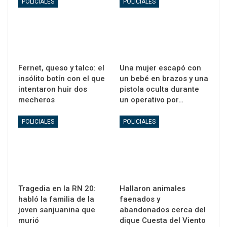
POLICIALES
POLICIALES
Fernet, queso y talco: el
Una mujer escapó con
insólito botín con el que
un bebé en brazos y una
intentaron huir dos
pistola oculta durante
mecheros
un operativo por…
POLICIALES
POLICIALES
Tragedia en la RN 20:
Hallaron animales
habló la familia de la
faenados y
joven sanjuanina que
abandonados cerca del
murió
dique Cuesta del Viento