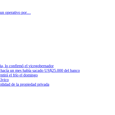
e un operativo por…
uña, lo confirmó el vicegobernador
a: hacía un mes había sacado US$25.000 del banco
ntirá el frío el domingo
Cívico
ilidad de la propiedad privada