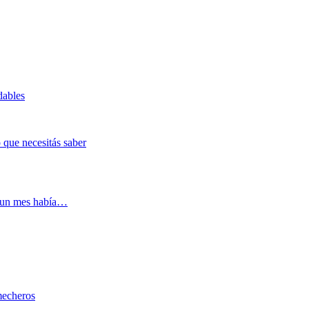
dables
 que necesitás saber
a un mes había…
 mecheros