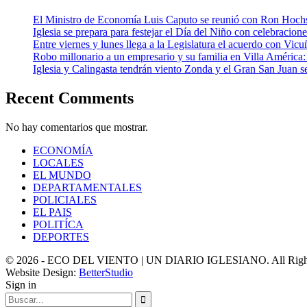
El Ministro de Economía Luis Caputo se reunió con Ron Hoch
Iglesia se prepara para festejar el Día del Niño con celebracion
Entre viernes y lunes llega a la Legislatura el acuerdo con Vic
Robo millonario a un empresario y su familia en Villa Améric
Iglesia y Calingasta tendrán viento Zonda y el Gran San Juan se
Recent Comments
No hay comentarios que mostrar.
ECONOMÍA
LOCALES
EL MUNDO
DEPARTAMENTALES
POLICIALES
EL PAIS
POLITÍCA
DEPORTES
© 2026 - ECO DEL VIENTO | UN DIARIO IGLESIANO. All Right
Website Design:
BetterStudio
Sign in