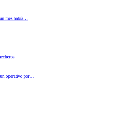
a un mes había…
 mecheros
e un operativo por…