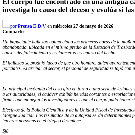
El cuerpo fue encontrado en una antigua c
investiga la causa del deceso y evalúa si l
por
Prensa E.D.V
en
miércoles 27 de mayo de 2026
Compartir
Un impactante hallazgo conmocionó las primeras horas de la mañana 
abandonada, ubicada en el mismo predio de la Estación de Trasbordo d
causas del fallecimiento y esclarecer el escenario del hecho.
El hallazgo se produjo luego de que otro hombre, quien aparentemente 
policiales. Al arribar al sector, el personal de seguridad se topó con
La principal incógnita del caso gira en torno a una serie de lesiones 
a las autoridades, el cadáver exhibía heridas cortantes o escoriacio
firmes que manejan los investigadores es que el cuerpo pudo haber si
Efectivos de la Policía Científica y de la Unidad Fiscal de Investigac
Morgue Judicial. Los resultados de la autopsia serán determinantes pa
terceras personas en el trágico desenlace.
Sj8