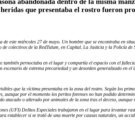
asona abandonada dentro de la misma manzan
as heridas que presentaba el rostro fueron p
de este miércoles 27 de mayo. Un hombre que se encontraba en situació
e colectivos de la RedTulum, en Capital. La Justicia y la Policía de 
también pernoctaba en el lugar y compartía el espacio con el fallecido,
 un escenario de extrema precariedad y un desorden generalizado en el i
visibles que la víctima presentaba en la zona del rostro. Según los prim
nes, aunque por el momento los peritos forenses no han podido determin
do atacado o alterado por animales de la zona tras el deceso, aunque n
iones (UFI) Delitos Especiales trabajaron en el lugar para levantar ras
ra establecer si se trató de una muerte por causas naturales, un acciden