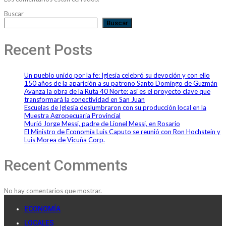
Buscar
Buscar
Recent Posts
Un pueblo unido por la fe: Iglesia celebró su devoción y con ello
150 años de la aparición a su patrono Santo Domingo de Guzmán
Avanza la obra de la Ruta 40 Norte: así es el proyecto clave que
transformará la conectividad en San Juan
Escuelas de Iglesia deslumbraron con su producción local en la
Muestra Agropecuaria Provincial
Murió Jorge Messi, padre de Lionel Messi, en Rosario
El Ministro de Economía Luis Caputo se reunió con Ron Hochstein y
Luis Morea de Vicuña Corp.
Recent Comments
No hay comentarios que mostrar.
ECONOMÍA
LOCALES