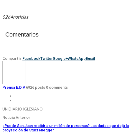
0264noticias
Comentarios
Compartir
Facebook
Twitter
Google+
WhatsApp
Email
Prensa E.D.V
6926 posts
0 comments
UN DIARIO IGLESIANO
Noticia Anterior
¿Puede San Juan recibir a un millón de personas? Las dudas que dejó la
proyección de Sturzenegger