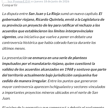
por
Prensa E.D.V
en
jueves 18 de junio de 2026
Compartir
La disputa entre
San Juan y La Rioja
sumó un nuevo capítulo.
El
gobernador riojano, Ricardo Quintela, envió a la Legislatura de
su provincia un proyecto de ley para ratificar el rechazo a los
acuerdos que establecieron los límites interprovinciales
vigentes
, una iniciativa que vuelve a poner en debate una
controversia histórica que había cobrado fuerza durante los
últimos meses.
La presentación
se enmarca en una serie de planteos
impulsados por el mandatario riojano, quien cuestionó la
validez de los acuerdos alcanzados en 1968 y sostuvo que parte
del territorio actualmente bajo jurisdicción sanjuanina fue
cedido de manera irregular
. Entre los puntos que generaron
mayor controversia aparecen Ischigualasto y sectores vinculados
a importantes proyectos mineros ubicados en el norte de San
Juan.
El núcleo de la normativa que comenzará a debatir el parlamento