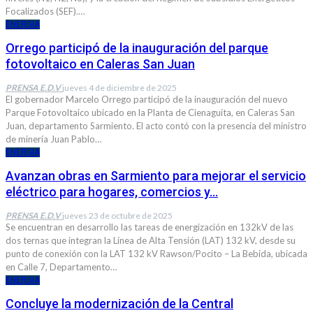
Focalizados (SEF).…
ENERGIA
Orrego participó de la inauguración del parque
fotovoltaico en Caleras San Juan
PRENSA E.D.V
jueves 4 de diciembre de 2025
El gobernador Marcelo Orrego participó de la inauguración del nuevo
Parque Fotovoltaico ubicado en la Planta de Cienaguita, en Caleras San
Juan, departamento Sarmiento. El acto contó con la presencia del ministro
de minería Juan Pablo…
ENERGIA
Avanzan obras en Sarmiento para mejorar el servicio
eléctrico para hogares, comercios y…
PRENSA E.D.V
jueves 23 de octubre de 2025
Se encuentran en desarrollo las tareas de energización en 132kV de las
dos ternas que integran la Línea de Alta Tensión (LAT) 132 kV, desde su
punto de conexión con la LAT 132 kV Rawson/Pocito – La Bebida, ubicada
en Calle 7, Departamento…
ENERGIA
Concluye la modernización de la Central