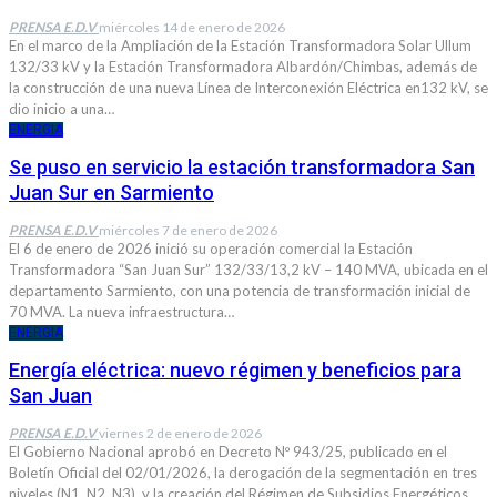
PRENSA E.D.V
miércoles 14 de enero de 2026
En el marco de la Ampliación de la Estación Transformadora Solar Ullum
132/33 kV y la Estación Transformadora Albardón/Chimbas, además de
la construcción de una nueva Línea de Interconexión Eléctrica en132 kV, se
dio inicio a una…
ENERGIA
Se puso en servicio la estación transformadora San
Juan Sur en Sarmiento
PRENSA E.D.V
miércoles 7 de enero de 2026
El 6 de enero de 2026 inició su operación comercial la Estación
Transformadora “San Juan Sur” 132/33/13,2 kV – 140 MVA, ubicada en el
departamento Sarmiento, con una potencia de transformación inicial de
70 MVA. La nueva infraestructura…
ENERGIA
Energía eléctrica: nuevo régimen y beneficios para
San Juan
PRENSA E.D.V
viernes 2 de enero de 2026
El Gobierno Nacional aprobó en Decreto Nº 943/25, publicado en el
Boletín Oficial del 02/01/2026, la derogación de la segmentación en tres
niveles (N1, N2, N3), y la creación del Régimen de Subsidios Energéticos