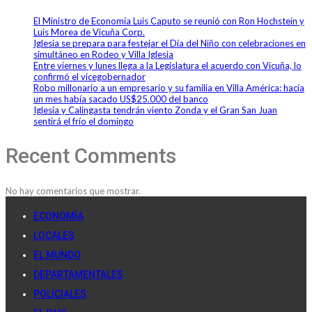
El Ministro de Economía Luis Caputo se reunió con Ron Hochstein y
Luis Morea de Vicuña Corp.
Iglesia se prepara para festejar el Día del Niño con celebraciones en
simultáneo en Rodeo y Villa Iglesia
Entre viernes y lunes llega a la Legislatura el acuerdo con Vicuña, lo
confirmó el vicegobernador
Robo millonario a un empresario y su familia en Villa América: hacía
un mes había sacado US$25.000 del banco
Iglesia y Calingasta tendrán viento Zonda y el Gran San Juan
sentirá el frío el domingo
Recent Comments
No hay comentarios que mostrar.
ECONOMÍA
LOCALES
EL MUNDO
DEPARTAMENTALES
POLICIALES