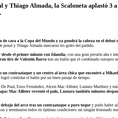
l y Thiago Almada, la Scaloneta aplastó 3 a 
.
so de cara a la Copa del Mundo y ya pondrá la cabeza en el debut 
 de penal y Thiago Almada marcaron los goles del partido.
desde el primer minuto con Islandia
, con una gran presión alta e i
gran tiro de Valentín Barco
tras un balón que el combinado europeo no 
on un contraataque y un centro al área chica que encontró a Mikael 
ogró controlar el balón por un buen pasaje de tiempo.
De Paul, Enzo Fernández, Alexis Mac Allister, Lautaro Martínez y más
etapa: Mac Allister reventó el palo, Lautaro también minutos despu
n debajo del arco tras un contraataque a puro toque
y pudo haber aú
ativas y terminaron todos en óptimas condiciones sin ningún lesionado