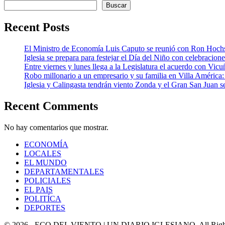
Buscar
Recent Posts
El Ministro de Economía Luis Caputo se reunió con Ron Hoch
Iglesia se prepara para festejar el Día del Niño con celebracion
Entre viernes y lunes llega a la Legislatura el acuerdo con Vic
Robo millonario a un empresario y su familia en Villa Améric
Iglesia y Calingasta tendrán viento Zonda y el Gran San Juan se
Recent Comments
No hay comentarios que mostrar.
ECONOMÍA
LOCALES
EL MUNDO
DEPARTAMENTALES
POLICIALES
EL PAIS
POLITÍCA
DEPORTES
© 2026 - ECO DEL VIENTO | UN DIARIO IGLESIANO. All Right