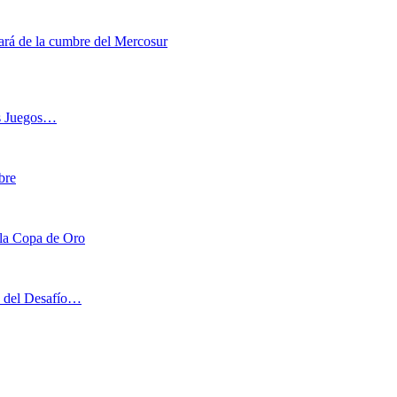
ipará de la cumbre del Mercosur
os Juegos…
bre
n la Copa de Oro
on del Desafío…