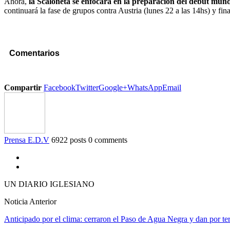
Ahora,
la Scaloneta se enfocará en la preparación del debut mund
continuará la fase de grupos contra Austria (lunes 22 a las 14hs) y fina
Comentarios
Compartir
Facebook
Twitter
Google+
WhatsApp
Email
Prensa E.D.V
6922 posts
0 comments
UN DIARIO IGLESIANO
Noticia Anterior
Anticipado por el clima: cerraron el Paso de Agua Negra y dan por t