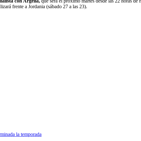
ialista con Argelia,
que será el próximo martes desde las 22 horas de n
lizará frente a Jordania (sábado 27 a las 23).
erminada la temporada