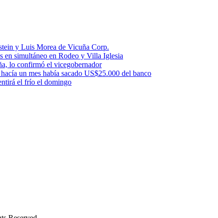
stein y Luis Morea de Vicuña Corp.
es en simultáneo en Rodeo y Villa Iglesia
uña, lo confirmó el vicegobernador
a: hacía un mes había sacado US$25.000 del banco
ntirá el frío el domingo
s Reserved.