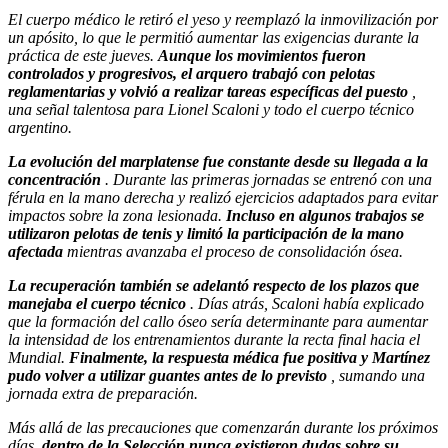
El cuerpo médico le retiró el yeso y reemplazó la inmovilización por
un apósito, lo que le permitió aumentar las exigencias durante la
práctica de este jueves.
Aunque los movimientos fueron
controlados y progresivos, el arquero trabajó con pelotas
reglamentarias y volvió a realizar tareas específicas del puesto
,
una señal talentosa para Lionel Scaloni y todo el cuerpo técnico
argentino.
La evolución del marplatense fue constante desde su llegada a la
concentración
. Durante las primeras jornadas se entrenó con una
férula en la mano derecha y realizó ejercicios adaptados para evitar
impactos sobre la zona lesionada.
Incluso en algunos trabajos se
utilizaron pelotas de tenis y limitó la participación de la mano
afectada
mientras avanzaba el proceso de consolidación ósea.
La recuperación también se adelantó respecto de los plazos que
manejaba el cuerpo técnico
. Días atrás, Scaloni había explicado
que la formación del callo óseo sería determinante para aumentar
la intensidad de los entrenamientos durante la recta final hacia el
Mundial.
Finalmente, la respuesta médica fue positiva y Martínez
pudo volver a utilizar guantes antes de lo previsto
, sumando una
jornada extra de preparación.
Más allá de las precauciones que comenzarán durante los próximos
días,
dentro de la Selección nunca existieron dudas sobre su