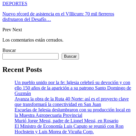
DEPORTES
Nuevo récord de asistencia en el VIllicum: 70 mil fierreros
disfrutaron del Desafío…
Prev
Next
Los comentarios están cerrados.
Buscar
Buscar
Recent Posts
Un pueblo unido por la fe: Iglesia celebró su devoción y con
ello 150 años de la aparición a su patrono Santo Domingo de
Guzmán
Avanza la obra de la Ruta 40 Norte: así es el proyecto clave
que transformará la conectividad en San Juan
Escuelas de Iglesia deslumbraron con su producción local en
la Muestra Agropecuaria Provincial
Murió Jorge Messi, padre de Lionel Messi, en Rosario
El Ministro de Economía Luis Caputo se reunió con Ron
Hochstein y Luis Morea de Vicuña Corp.