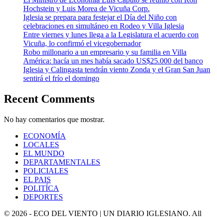
Hochstein y Luis Morea de Vicuña Corp.
Iglesia se prepara para festejar el Día del Niño con
celebraciones en simultáneo en Rodeo y Villa Iglesia
Entre viernes y lunes llega a la Legislatura el acuerdo con
Vicuña, lo confirmó el vicegobernador
Robo millonario a un empresario y su familia en Villa
América: hacía un mes había sacado US$25.000 del banco
Iglesia y Calingasta tendrán viento Zonda y el Gran San Juan
sentirá el frío el domingo
Recent Comments
No hay comentarios que mostrar.
ECONOMÍA
LOCALES
EL MUNDO
DEPARTAMENTALES
POLICIALES
EL PAIS
POLITÍCA
DEPORTES
© 2026 - ECO DEL VIENTO | UN DIARIO IGLESIANO. All