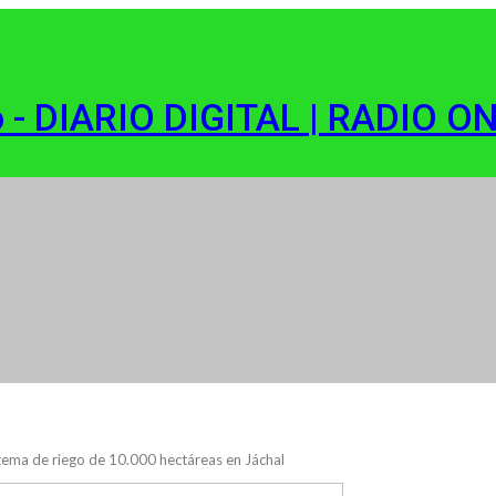
o - DIARIO DIGITAL | RADIO O
stema de riego de 10.000 hectáreas en Jáchal