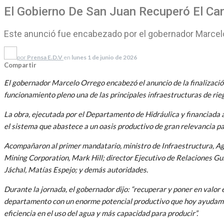
El Gobierno De San Juan Recuperó El Ca
Este anunció fue encabezado por el gobernador Marcelo
por
Prensa E.D.V
en
lunes 1 de junio de 2026
Compartir
El gobernador Marcelo Orrego encabezó el anuncio de la finalización
funcionamiento pleno una de las principales infraestructuras de rie
La obra, ejecutada por el Departamento de Hidráulica y financiada
el sistema que abastece a un oasis productivo de gran relevancia pa
Acompañaron al primer mandatario, ministro de Infraestructura, Agu
Mining Corporation, Mark Hill; director Ejecutivo de Relaciones 
Jáchal, Matías Espejo; y demás autoridades.
Durante la jornada, el gobernador dijo: “recuperar y poner en valor e
departamento con un enorme potencial productivo que hoy ayudamos a 
eficiencia en el uso del agua y más capacidad para producir”.