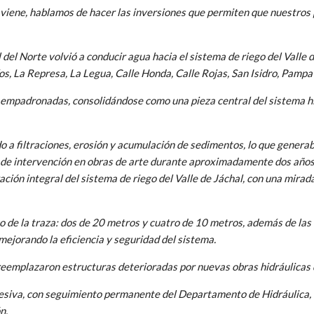
viene, hablamos de hacer las inversiones que permiten que nuestros
 del Norte volvió a conducir agua hacia el sistema de riego del Valle
s, La Represa, La Legua, Calle Honda, Calle Rojas, San Isidro, Pampa 
 empadronadas, consolidándose como una pieza central del sistema hí
do a filtraciones, erosión y acumulación de sedimentos, lo que gener
 de intervención en obras de arte durante aproximadamente dos años y
ación integral del sistema de riego del Valle de Jáchal, con una mira
go de la traza: dos de 20 metros y cuatro de 10 metros, además de las 
mejorando la eficiencia y seguridad del sistema.
e reemplazaron estructuras deterioradas por nuevas obras hidráulicas
resiva, con seguimiento permanente del Departamento de Hidráulica, l
n.