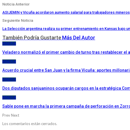
Noticia Anterior
ASIJEMIN y Vicuña acordaron aumento salarial para trabajadores mineros
Seguiente Noticia
La Selección argentina realiza su primer entrenamiento en Kansas bajo un
También Podría Gustarte
Más Del Autor
MINERIA
Veladero normalizó el primer cambio de turno tras restablecer el 
MINERIA
Acuerdo crucial entre San Juan y la firma Vicuña: aportes millonar
MINERIA
Dos diputados sanjuaninos ocuparán cargos en la estratégica Com
MINERIA
Sable pone en marcha la primera campaña de perforación en Zorro,
Prev
Next
Los comentarios están cerrados.