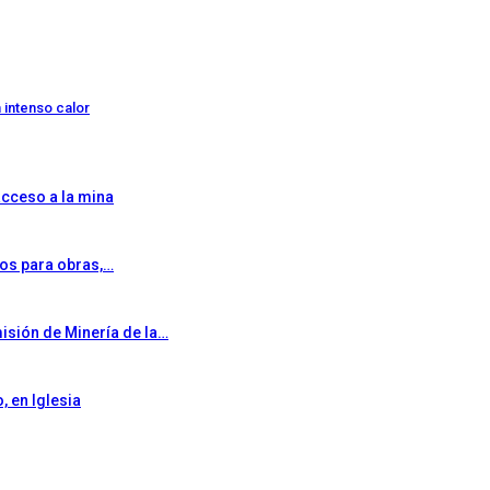
 intenso calor
acceso a la mina
ios para obras,…
isión de Minería de la…
 en Iglesia