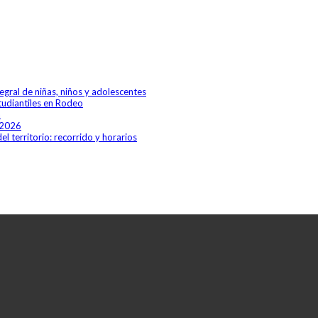
egral de niñas, niños y adolescentes
studiantiles en Rodeo
a
 2026
el territorio: recorrido y horarios