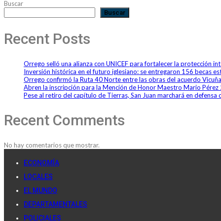
Buscar
Buscar
Recent Posts
Orrego selló una alianza con UNICEF para fortalecer la protección int
Inversión histórica en el futuro iglesiano: se entregaron 156 becas e
Orrego confirmó la Ruta 40 Norte entre las obras del acuerdo Vicuñ
Abren la inscripción para la Mención de Honor Maestro Mario Pérez
Pese al retiro del capítulo de Tierras, San Juan marchará en defensa d
Recent Comments
No hay comentarios que mostrar.
ECONOMÍA
LOCALES
EL MUNDO
DEPARTAMENTALES
POLICIALES