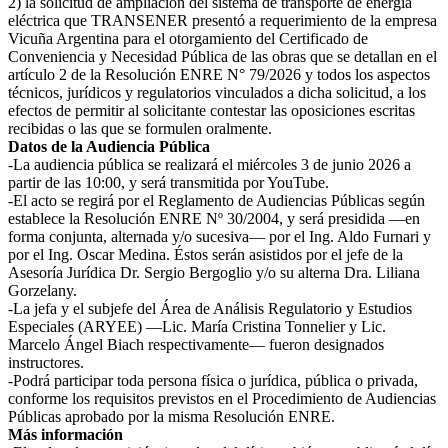
2) la solicitud de ampliación del sistema de transporte de energía
eléctrica que TRANSENER presentó a requerimiento de la empresa
Vicuña Argentina para el otorgamiento del Certificado de
Conveniencia y Necesidad Pública de las obras que se detallan en el
artículo 2 de la Resolución ENRE N° 79/2026 y todos los aspectos
técnicos, jurídicos y regulatorios vinculados a dicha solicitud, a los
efectos de permitir al solicitante contestar las oposiciones escritas
recibidas o las que se formulen oralmente.
Datos de la Audiencia Pública
-La audiencia pública se realizará el miércoles 3 de junio 2026 a
partir de las 10:00, y será transmitida por YouTube.
-El acto se regirá por el Reglamento de Audiencias Públicas según
establece la Resolución ENRE Nº 30/2004, y será presidida —en
forma conjunta, alternada y/o sucesiva— por el Ing. Aldo Furnari y
por el Ing. Oscar Medina. Éstos serán asistidos por el jefe de la
Asesoría Jurídica Dr. Sergio Bergoglio y/o su alterna Dra. Liliana
Gorzelany.
-La jefa y el subjefe del Área de Análisis Regulatorio y Estudios
Especiales (ARYEE) —Lic. María Cristina Tonnelier y Lic.
Marcelo Ángel Biach respectivamente— fueron designados
instructores.
-Podrá participar toda persona física o jurídica, pública o privada,
conforme los requisitos previstos en el Procedimiento de Audiencias
Públicas aprobado por la misma Resolución ENRE.
Más información