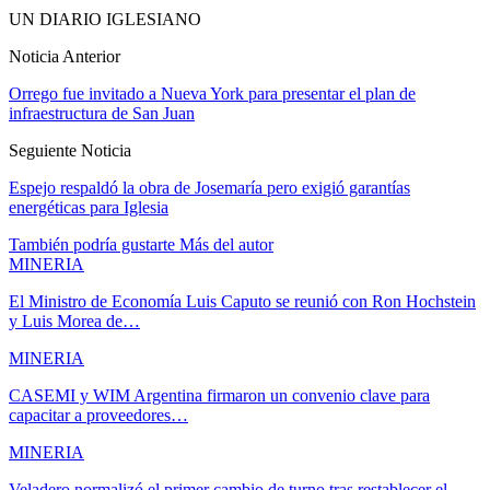
UN DIARIO IGLESIANO
Noticia Anterior
Orrego fue invitado a Nueva York para presentar el plan de
infraestructura de San Juan
Seguiente Noticia
Espejo respaldó la obra de Josemaría pero exigió garantías
energéticas para Iglesia
También podría gustarte
Más del autor
MINERIA
El Ministro de Economía Luis Caputo se reunió con Ron Hochstein
y Luis Morea de…
MINERIA
CASEMI y WIM Argentina firmaron un convenio clave para
capacitar a proveedores…
MINERIA
Veladero normalizó el primer cambio de turno tras restablecer el