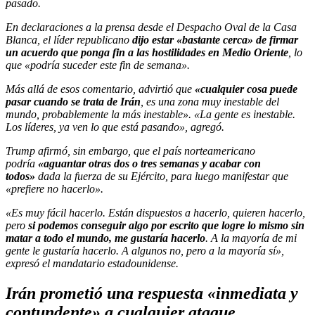
pasado.
En declaraciones a la prensa desde el Despacho Oval de la Casa
Blanca, el líder republicano
dijo estar «bastante cerca» de firmar
un acuerdo que ponga fin a las hostilidades en Medio Oriente
, lo
que «podría suceder este fin de semana».
Más allá de esos comentario, advirtió que
«cualquier cosa puede
pasar cuando se trata de Irán
, es una zona muy inestable del
mundo, probablemente la más inestable». «La gente es inestable.
Los líderes, ya ven lo que está pasando», agregó.
Trump afirmó, sin embargo, que el país norteamericano
podría
«aguantar otras dos o tres semanas y acabar con
todos»
dada la fuerza de su Ejército, para luego manifestar que
«prefiere no hacerlo».
«Es muy fácil hacerlo. Están dispuestos a hacerlo, quieren hacerlo,
pero
si podemos conseguir algo por escrito que logre lo mismo sin
matar a todo el mundo, me gustaría hacerlo
. A la mayoría de mi
gente le gustaría hacerlo. A algunos no, pero a la mayoría sí»,
expresó el mandatario estadounidense.
Irán prometió una respuesta «inmediata y
contundente» a cualquier ataque