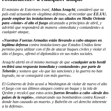
El ministro de Exteriores iraní,
Abbas Araqchi
, consideró que su
país está actuando en «legítima defensa», al recordar que
EE.UU.
puede emplear las instalaciones de sus aliados en Medio Oriente
para «violar» el alto el fuego
alcanzado a principios de abril, y
advirtió que responderá de manera «inmediata y contundente» a
cualquier ataque,
«Nuestras Fuerzas Armadas están llevando a cabo ataques en
legítima defensa
contra instalaciones que Estados Unidos tiene
permiso para utilizar con el fin de atacar buques civiles y violar el
alto el fuego», afirmó el diplomático en sus redes sociales.
Araqchi alertó en el mismo mensaje de que
«cualquier acto hostil
recibirá una respuesta inmediata y contundente» por parte de
Teherán
y sostuvo que «lo que las sanciones y la guerra no han
logrado, no se conseguirá con más guerra».
El Gobierno de Irán acusó a Washington de violar de nuevo el alto
el fuego con sus últimos ataques contra un buque y la isla de
Qeshm y recalcó que estos actos
fueron llevados a cabo «desde dos
países de la región»
, enmarcando sus bombardeos contra Kuwait -
donde han causado un muerto- y Bahréin en «el derecho inherente
a la defensa».