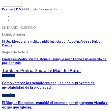
Prensa E.D.V
6924 posts
0 comments
UN DIARIO IGLESIANO
Noticia Anterior
Ni Una Menos: una multitud pidió justicia por Agostina Vega y Dulce
Candia
Seguiente Noticia
Guerra en Medio Oriente: Donald Trump le puso fecha a un acuerdo de
paz con Irán
También Podría Gustarte
Más Del Autor
POLITÍCA
Como votaron los senadores sanjuaninos el proyecto de
inviolabilidad de la propiedad…
POLITÍCA
El Bloque Bloquista respaldó el acuerdo por el proyecto Vicuña y
exigió que Iglesia…