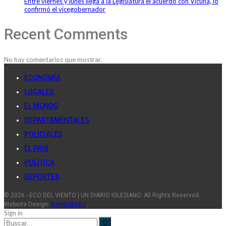
Entre viernes y lunes llega a la Legislatura el acuerdo con Vicuña, lo
confirmó el vicegobernador
Recent Comments
No hay comentarios que mostrar.
ECONOMÍA
LOCALES
EL MUNDO
DEPARTAMENTALES
POLICIALES
EL PAIS
POLITÍCA
DEPORTES
© 2026 - ECO DEL VIENTO | UN DIARIO IGLESIANO. All Rights Reserved.
Website Design:
BetterStudio
Sign in