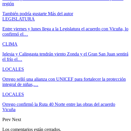
región
También podría gustarte
Más del autor
LEGISLATURA
Entre viernes y lunes llega a la Legislatura el acuerdo con Vicuña, lo
confirmó el…
CLIMA
Iglesia y Calingasta tendrán viento Zonda y el Gran San Juan sentirá
el frío el…
LOCALES
Orrego selló una alianza con UNICEF para fortalecer la protección
integral de niñas,…
LOCALES
Orrego confirmó la Ruta 40 Norte entre las obras del acuerdo
Vicuña
Prev
Next
Los comentarios están cerrados.