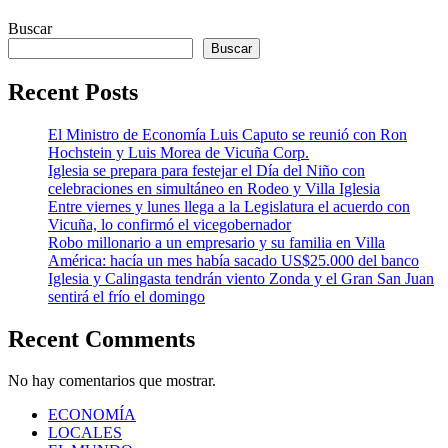
Buscar
Buscar
Recent Posts
El Ministro de Economía Luis Caputo se reunió con Ron
Hochstein y Luis Morea de Vicuña Corp.
Iglesia se prepara para festejar el Día del Niño con
celebraciones en simultáneo en Rodeo y Villa Iglesia
Entre viernes y lunes llega a la Legislatura el acuerdo con
Vicuña, lo confirmó el vicegobernador
Robo millonario a un empresario y su familia en Villa
América: hacía un mes había sacado US$25.000 del banco
Iglesia y Calingasta tendrán viento Zonda y el Gran San Juan
sentirá el frío el domingo
Recent Comments
No hay comentarios que mostrar.
ECONOMÍA
LOCALES