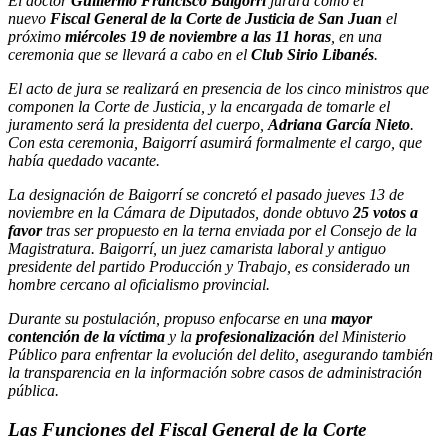
El doctor
Guillermo Francisco Baigorrí
jurará como el
nuevo
Fiscal General de la Corte de Justicia de San Juan
el
próximo
miércoles 19 de noviembre a las 11 horas
, en una
ceremonia que se llevará a cabo en el
Club Sirio Libanés
.
El acto de jura se realizará en presencia de los cinco ministros que
componen la Corte de Justicia, y la encargada de tomarle el
juramento será la presidenta del cuerpo,
Adriana García Nieto
.
Con esta ceremonia, Baigorrí asumirá formalmente el cargo, que
había quedado vacante.
La designación de Baigorrí se concretó el pasado jueves 13 de
noviembre en la Cámara de Diputados, donde obtuvo
25 votos a
favor
tras ser propuesto en la terna enviada por el Consejo de la
Magistratura. Baigorrí, un juez camarista laboral y antiguo
presidente del partido Producción y Trabajo, es considerado un
hombre cercano al oficialismo provincial.
Durante su postulación, propuso enfocarse en una
mayor
contención de la víctima
y la
profesionalización
del Ministerio
Público para enfrentar la evolución del delito, asegurando también
la transparencia en la información sobre casos de administración
pública.
Las Funciones del Fiscal General de la Corte